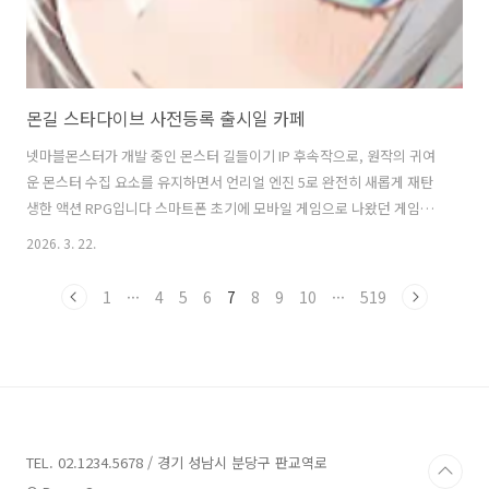
몬길 스타다이브 사전등록 출시일 카페
넷마블몬스터가 개발 중인 몬스터 길들이기 IP 후속작으로, 원작의 귀여
운 몬스터 수집 요소를 유지하면서 언리얼 엔진 5로 완전히 새롭게 재탄
생한 액션 RPG입니다 스마트폰 초기에 모바일 게임으로 나왔던 게임이
이제는 오픈월드 스타일로 새롭게 게임이 나왔네요 CBT때부터 정보를
2026. 3. 22.
보고 있었는데 이제 곧 출시를 하려나 봅니다. 사전등록
https://stardive.netmarble.com/ko 사전등록 보상기본 보상 (사이
1
···
4
5
6
7
8
9
10
···
519
트/마켓 사전등록 시): 4성 캐릭터 프란시스앱 마켓 추가: 약속의 나침반
10개 (뽑기 재화), 기타 아이템 (전설의 황금 통닭, 근성! 스테이크 등)
PC/다중 등록 보너스: 추가 보상 제공 (약속의 나침반 등) 기타 이벤트 보
상: 프로필 이미지, 음식 아이템 등 3인 태그 액션 전투..
TEL. 02.1234.5678 / 경기 성남시 분당구 판교역로