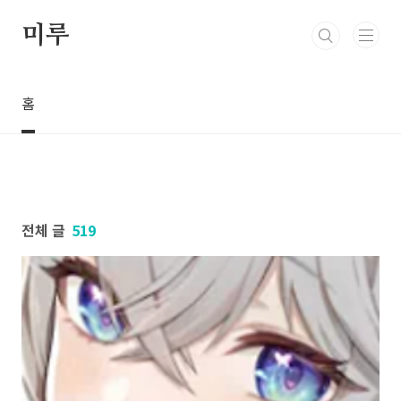
본문 바로가기
미루
홈
전체 글
519