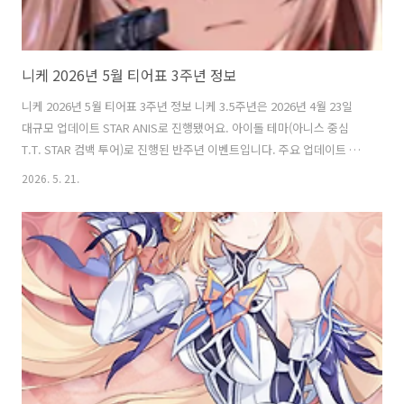
니케 2026년 5월 티어표 3주년 정보
니케 2026년 5월 티어표 3주년 정보 니케 3.5주년은 2026년 4월 23일
대규모 업데이트 STAR ANIS로 진행됐어요. 아이돌 테마(아니스 중심
T.T. STAR 컴백 투어)로 진행된 반주년 이벤트입니다. 주요 업데이트 내
용신규 니케 (3명):아니스: 스타 (Tetra, 방어형 1버스트, 전격 RL): 카운
2026. 5. 21.
터스 오버스펙. 별 모양 확장 무장, 스쿼드 구성에 따라 공격/생존 강화.
별 오브젝트 소환. 매일 1회 무료 픽업네온: 비전 아이 (Missilis, 화력형
3버스트, 전격 RL): 카운터스 오버스펙. 새 바디(침식·다크메터 면역),
화력 게이지 충전 + 버스트 강화. 매일 1회 무료 픽업아비스타 (Elysion,
지원형 1버스트, 전격 MG): 무료 배포 SSR. 아니스 팬/매니저 컨셉..