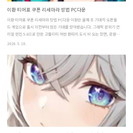
이환 티어표 쿠폰 리세마라 방법 PC다운
이환 티어표 쿠폰 리세마라 방법 PC다운 이환은 올해 초 기대작 오픈월
드 게임으로 출시 이전부터 많은 기대를 받아왔습니다. 그래픽 분위기 언
리얼 엔진 5.6으로 만든 고퀄리티 어반 판타지 도시 비 오는 장면, 광원
효과, 이상 현상 연출이 압도적 서브컬처 게임 중 최고 수준 평가 많음 맵
2026. 5. 10.
이 넓고 밀도 높음. 건물·오브젝트 상호작용, 차량 운전, 생활 요소 하우
징, 가게 경영, 레이싱, 마작 등 풍부. GTA + 서브컬처 느낌 초반이 유치
하고 가벼움.연출이 촌스럽다는 지적 많음. 후반으로 갈수록 나아진다는
의견도 있음. 호불호 갈림. 액션성은 괜찮지만 타격감·깊이가 약하다는
평. 리세마라 방법튜토리얼 진행 - 그림 없는 액자 보스 잡고 - 벚꽃 마을
까지 스토리 스킵 - 선로 앞 도착 우편수령 추..