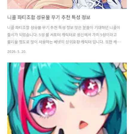
니콜 파티조합 성유물 무기 추천 특성 정보
니콜 파티조합 성유물 무기 추천 특성 정보 많은 분들이 기대하던 니콜이
출시가 되었습니다. 5성 불 서포터 캐릭터로 원신에서 가히 5성이라고
불리울 정도로 많이 사용하는 베넷의 상위호환 캐릭터 입니다. 또한 캐릭
터 모델링까지 예쁘게 나왔기 때문에 이번에 많은 분들이 뽑을것 같네요
2026. 5. 20.
니콜 파티조합바르카, 두린, 프루네, 니콜마비카, 시틀라리, 프루네, 니
콜키니치, 에밀리, 두린, 니콜아를레키노, 니콜, 슈브르즈, 피슬바레사,
니콜, 두린, 얀사 무기 추천5성 일곱빛 계시(전무)학의여음(한운 전무)4
성맹세의눈동자 성유물 하늘의 은총 4세트 이번 새로운 성유물로 니콜의
버프는 공격력 4000이 되면 최대치이기 때문에 공격력을 위주로 맞춰주
면 됩니다. 특성마도팟 사용시특성 1 10 10 비마도팟 사용시1 ..