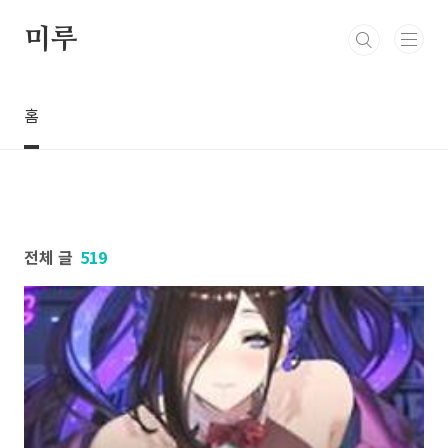
본문 바로가기
미루
홈
전체 글
519