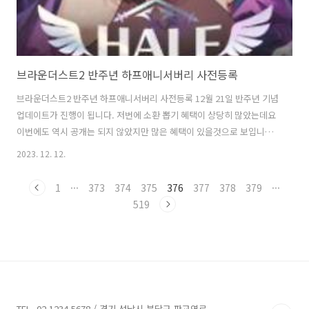
브라운더스트2 반주년 하프애니서버리 사전등록
브라운더스트2 반주년 하프애니서버리 사전등록 12월 21일 반주년 기념
업데이트가 진행이 됩니다. 저번에 소환 뽑기 혜택이 상당히 많았는데요
이번에도 역시 공개는 되지 않았지만 많은 혜택이 있을것으로 보입니다.
사실 출시 초반에 큰 이슈가 있었으나 게임이 완전하게 완성이 되어 나오
2023. 12. 12.
지 않았기 때문에 불편한 점이 많았는데요 그래도 꾸준하게 유저들과 소
통을 하면서 많은 에러부분과 불편한 부분들도 많이 줄였습니다. 반주년
1
···
373
374
375
376
377
378
379
···
이전에 미리 다시 한번 맛보기 위해서 설치를 받고 플레이를 했습니다.
519
브라운더스트2 하프애니서버리 사전등록
https://www.browndust2.com/events/halfanniversary/ko-kr/?
utm_source=naver_brandsearch&utm_medium=pc&utm_..
TEL. 02.1234.5678 / 경기 성남시 분당구 판교역로