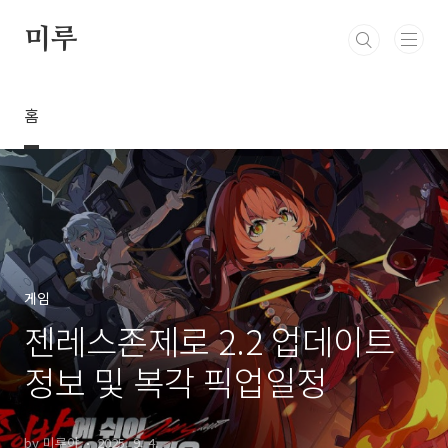
본문 바로가기
미루
홈
게임
젠레스존제로 2.2 업데이트
정보 및 복각 픽업일정
by 미루야
2025. 9. 4.