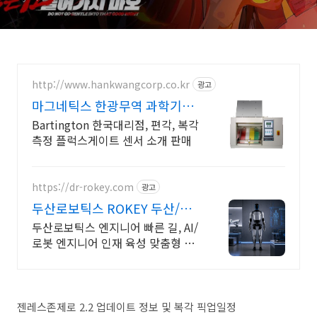
http://www.hankwangcorp.co.kr
광고
마그네틱스 한광무역 과학기기
업체
Bartington 한국대리점, 편각, 복각
측정 플럭스게이트 센서 소개 판매
https://dr-rokey.com
광고
두산로보틱스 ROKEY 두산/미
국 기업 인턴쉽
두산로보틱스 엔지니어 빠른 길, AI/
로봇 엔지니어 인재 육성 맞춤형 교
육! 지능형 로봇 개발을 위한 ROS
프로그램부터 컴퓨터비전까지!
젠레스존제로 2.2 업데이트 정보 및 복각 픽업일정