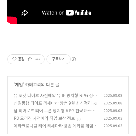
공감
구독하기
'
게임
' 카테고리의 다른 글
뮤 포켓 나이츠 사전예약 뮤 IP 방치형 RPG 정보
2025.09.08
신월동행 티어표 리세마라 방법 9월 최신정리
2025.09.08
(1)
(0)
탑 히어로즈 티어 쿠폰 방치형 RPG 전략요소까
2025.09.03
지
R2 오리진 사전예약 직업 보상 정보
2025.09.03
(0)
(0)
에타크로니클 티어 리세마라 방법 메카물 게임 추
2025.09.03
천
(0)